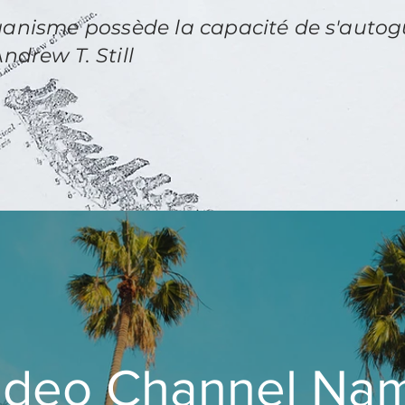
rganisme
possède la
capacité de s'autog
ew T. Still
ideo Channel Na