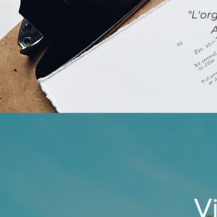
"L'o
Andr
V