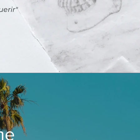
uerir"
me